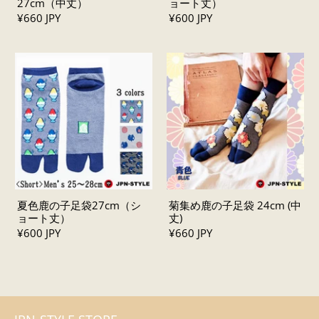
27cm（中丈）
ョート丈）
¥660 JPY
¥600 JPY
夏色鹿の子足袋27cm（シ
菊集め鹿の子足袋 24cm (中
ョート丈）
丈)
¥600 JPY
¥660 JPY