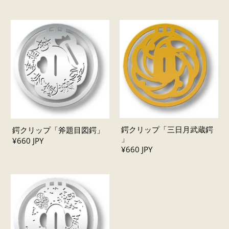
鍔クリップ「三日月武蔵鍔
鍔クリップ「斧題目図鍔」
」
¥660 JPY
¥660 JPY