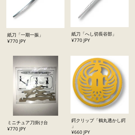
紙刀「へし切長谷部」
紙刀「一期一振」
¥770 JPY
¥770 JPY
鍔クリップ「鶴丸透かし鍔
ミニチュア刀掛け台
」
¥770 JPY
¥660 JPY