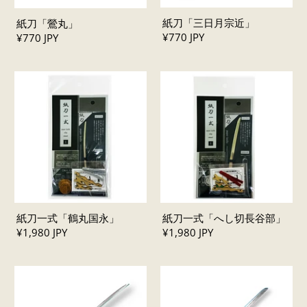
紙刀「三日月宗近」
紙刀「鶯丸」
¥770 JPY
¥770 JPY
紙刀一式「鶴丸国永」
紙刀一式「へし切長谷部」
¥1,980 JPY
¥1,980 JPY