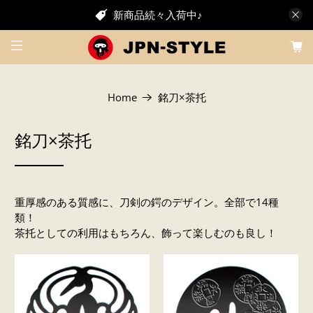
新商品続々入荷中♪
Home
銘刀×茶托
銘刀×茶托
重厚感のある質感に、刀剣の鍔のデザイン。全部で14種
類！
茶托としての利用はもちろん、飾って楽しむのも良し！