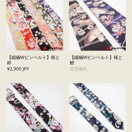
【縮緬Wピンベルト】桜と
【縮緬Wピンベルト】桜と
鈴
鯉
¥2,900 JPY
完売御礼