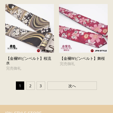
【金襴Wピンベルト】桜流
【金襴Wピンベルト】舞桜
水
完売御礼
完売御礼
1
2
3
次へ