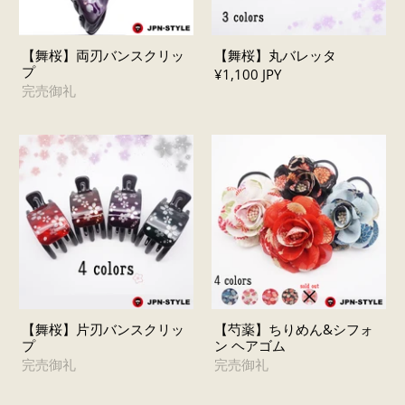
【舞桜】両刃バンスクリッ
【舞桜】丸バレッタ
プ
¥1,100 JPY
完売御礼
【舞桜】片刃バンスクリッ
【芍薬】ちりめん&シフォ
プ
ン ヘアゴム
完売御礼
完売御礼