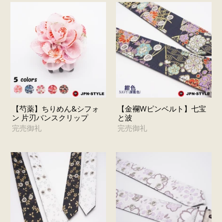
【芍薬】ちりめん&シフォ
【金襴Wピンベルト】七宝
ン 片刃バンスクリップ
と波
完売御礼
完売御礼