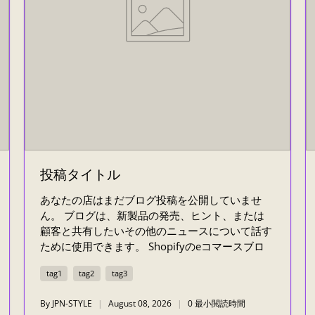
投稿タイトル
あなたの店はまだブログ投稿を公開していませ
ん。 ブログは、新製品の発売、ヒント、または
顧客と共有したいその他のニュースについて話す
ために使用できます。 Shopifyのeコマースブロ
グで、自分のショップやブログのインスピレーシ
tag1
tag2
tag3
ョンやアドバイスを確認できます。
By JPN-STYLE
August 08, 2026
0 最小閲読時間