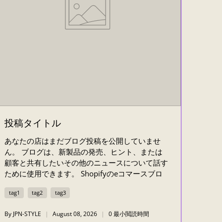
投稿タイトル
あなたの店はまだブログ投稿を公開していませ
ん。 ブログは、新製品の発売、ヒント、または
顧客と共有したいその他のニュースについて話す
ために使用できます。 Shopifyのeコマースブロ
グで、自分のショップやブログのインスピレーシ
tag1
tag2
tag3
ョンやアドバイスを確認できます。
By JPN-STYLE
August 08, 2026
0 最小閲読時間