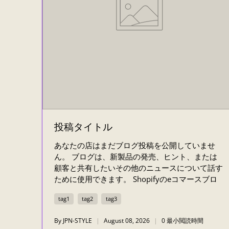
投稿タイトル
あなたの店はまだブログ投稿を公開していませ
ん。 ブログは、新製品の発売、ヒント、または
顧客と共有したいその他のニュースについて話す
ために使用できます。 Shopifyのeコマースブロ
グで、自分のショップやブログのインスピレーシ
tag1
tag2
tag3
ョンやアドバイスを確認できます。
By JPN-STYLE
August 08, 2026
0 最小閲読時間