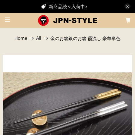
新商品続々入荷中♪
Home
All
金のお箸銀のお箸 霞流し 豪華単色