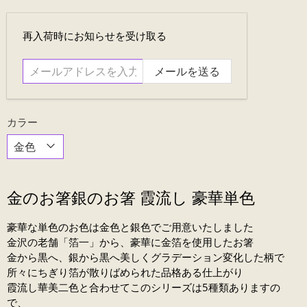
メ
再入荷時にお知らせを受け取る
ー
ル
ア
ド
レ
カラー
ス
を
入
力....
金のお箸銀のお箸 霞流し 豪華単色
豪華な単色のお色は金色と銀色でご用意いたしました
金沢の老舗「箔一」から、豪華に金箔を使用したお箸
金から黒へ、銀から黒へ美しくグラデーション変化した柄で
所々にちぎり箔が散りばめられた品格ある仕上がり
霞流し華美二色と合わせてこのシリーズは5種類ありますの
で、