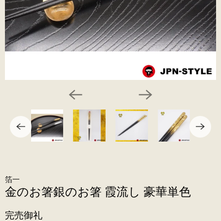
箔一
金のお箸銀のお箸 霞流し 豪華単色
完売御礼