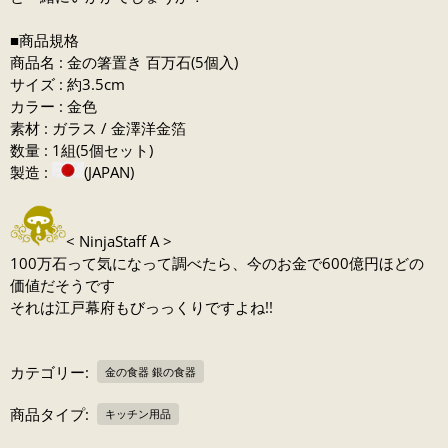
■商品規格
商品名 : 金の箸置き 百万石(5個入)
サイズ : 約3.5cm
カラー : 金色
素材 : ガラス / 金澤洋金箔
数量 : 1組(5個セット)
製造 :
(JAPAN)
< NinjaStaff A >
100万石って気になって調べたら、今のお金で600億円ほどの
価値だそうです
それは江戸幕府もびっっくりですよね!!
カテゴリー:
金の食器 銀の食器
商品タイプ:
キッチン用品