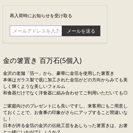
メ
再入荷時にお知らせを受け取る
ー
ル
ア
ド
レ
ス
金の箸置き 百万石(5個入)
を
入
金沢の老舗「箔一」から、豪華に金箔を使用した箸置き
力....
本体はガラス製で底に加工された金箔がどの方向からみても美
しく輝くような美しいフォルム
和食器だけでなく洋食器に組み合わせてご利用いただいても◎
ご家庭向けのプレゼントにも良いですし、来客用にもご用意し
ておくことで、お食事の印象がさらにアップすること間違いな
し！
日本が誇る金箔の金沢の伝統工芸をあしらった箸置きは、お箸
と一緒にいかがでしょうか？