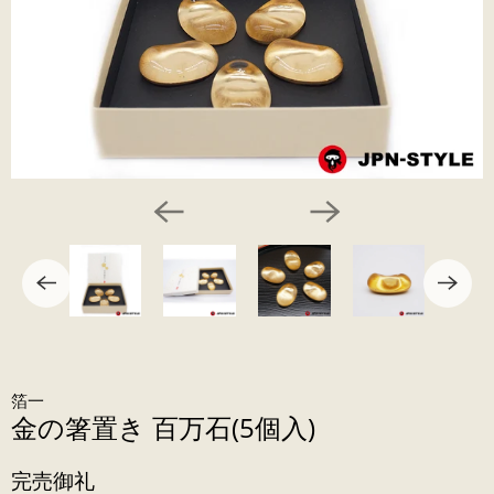
箔一
金の箸置き 百万石(5個入)
完売御礼