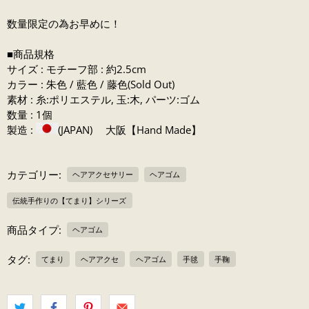
数量限定の為お早めに！
■商品規格
サイズ : モチーフ部 : 約2.5cm
カラー : 朱色 / 藍色 / 藤色(Sold Out)
素材 : 糸:ポリエステル, 玉:木, パーツ:ゴム
数量 : 1個
製造 :
(JAPAN) 大阪【Hand Made】
カテゴリー:
ヘアアクセサリー
ヘアゴム
伝統手作りの【てまり】シリーズ
商品タイプ:
ヘアゴム
タグ:
てまり
ヘアアクセ
ヘアゴム
手毬
手鞠