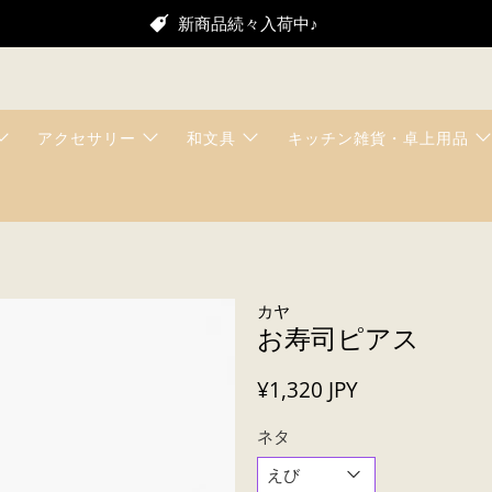
新商品続々入荷中♪
アクセサリー
和文具
キッチン雑貨・卓上用品
カヤ
お寿司ピアス
¥1,320 JPY
ネタ