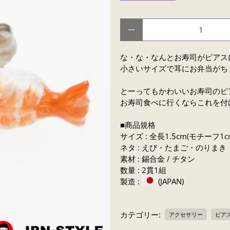
数量
な・な・なんとお寿司がピアス
小さいサイズで耳にお弁当がち
とーってもかわいいお寿司のピ
お寿司食べに行くならこれを付
■商品規格
サイズ : 全長1.5cm(モチーフ1c
ネタ : えび・たまご・のりま
素材 : 錫合金 / チタン
数量 : 2貫1組
製造 :
(JAPAN)
カテゴリー:
アクセサリー
ピア