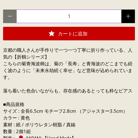
数量
カートに追加
京都の職人さんが
手作りで一つ一つ丁寧に折り作っている、人
気の【折鶴シリーズ】
こちらの菊青海波柄は、菊の「長寿」と青海波のどこまでも続
く波のように「未来永劫続く幸せ」など意味が込められていま
す。
落ち着いた色合いながらも、存在感のあるとっても粋なピアス
■商品規格
サイズ : 全長6.5cm モチーフ2.8cm （アジャスター3.5cm）
カラー : 黄色
素材 : 紙 / ポリウレタン樹脂 / 真鍮
数量 : 2個1組
製造 :
(JAPAN) 【Hand Made】