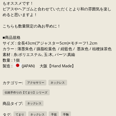
もオススメです！
ピアスやヘアゴムと合わせていただくとより和の雰囲気を楽し
めると思いますよ！
こちらも数量限定の為お早めに！
■商品規格
サイズ : 全長43cm(アジャスター5cm)×モチーフ1.2cm
カラー : 薄墨朱色 / 臙脂松葉色 / 紺藍色 / 墨灰色 / 桔梗抹茶色
素材 : 糸:ポリエステル, 玉:木, パーツ:真鍮
数量 : 1個
製造 :
(JAPAN) 大阪【Hand Made】
カテゴリー:
アクセサリー
ネックレス
伝統手作りの【てまり】シリーズ
商品タイプ:
ネックレス
タグ:
てまり
ネックレス
手毬
手鞠