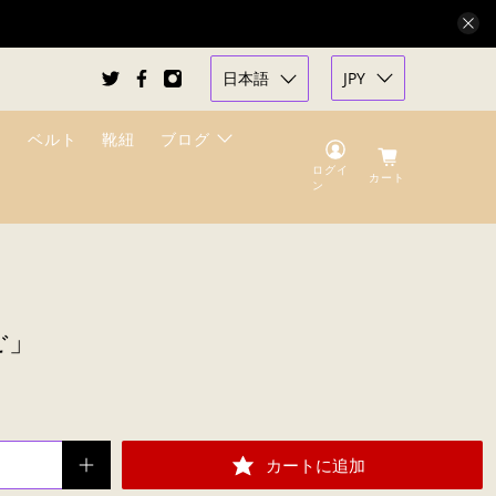
日本語
JPY
ベルト
靴紐
ブログ
ログイ
カート
ン
ご」
カートに追加