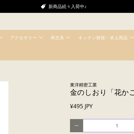
新商品続々入荷中♪
アクセサリー
和文具
キッチン雑貨・卓上用品
東洋精密工業
金のしおり「花か
¥495 JPY
数量