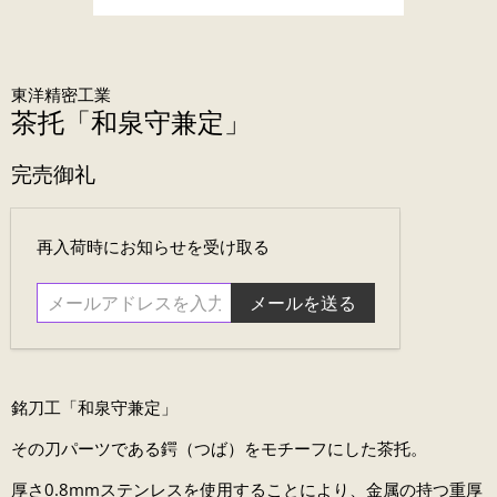
東洋精密工業
茶托「和泉守兼定」
完売御礼
メ
再入荷時にお知らせを受け取る
ー
ル
ア
ド
レ
ス
銘刀工「和泉守兼定」
を
入
その刀パーツである鍔（つば）をモチーフにした茶托。
力....
厚さ0.8mmステンレスを使用することにより、金属の持つ重厚