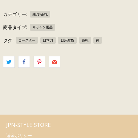
カテゴリー:
銘刀×茶托
商品タイプ:
キッチン用品
タグ:
コースター
日本刀
日用雑貨
茶托
鍔
JPN-STYLE STORE
返金ポリシー