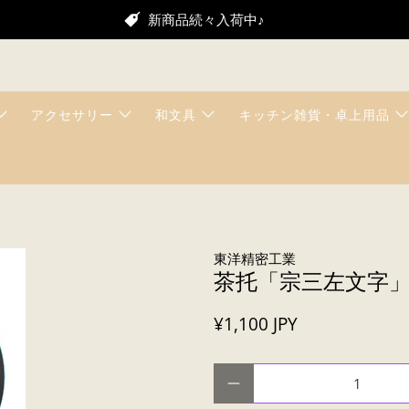
新商品続々入荷中♪
アクセサリー
和文具
キッチン雑貨・卓上用品
東洋精密工業
茶托「宗三左文字
¥1,100 JPY
数量