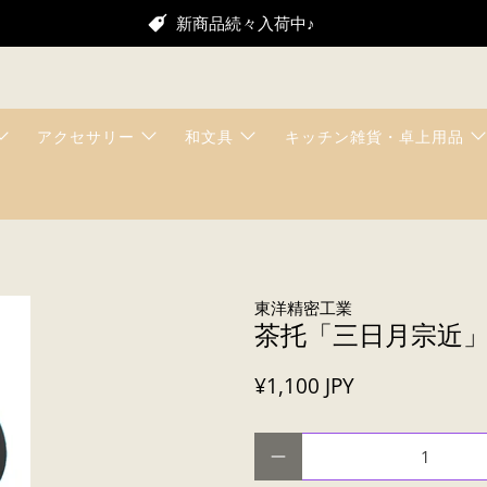
新商品続々入荷中♪
アクセサリー
和文具
キッチン雑貨・卓上用品
東洋精密工業
茶托「三日月宗近
¥1,100 JPY
数量