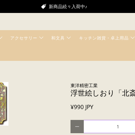
新商品続々入荷中♪
アクセサリー
和文具
キッチン雑貨・卓上用品
東洋精密工業
浮世絵しおり「北
¥990 JPY
数量