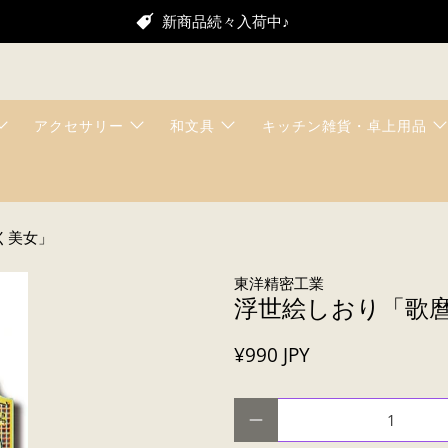
新商品続々入荷中♪
アクセサリー
和文具
キッチン雑貨・卓上用品
く美女」
東洋精密工業
浮世絵しおり「歌
¥990 JPY
数量