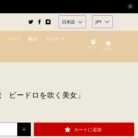
日本語
JPY
ベルト
靴紐
ブログ
ログイ
カート
ン
麿 ビードロを吹く美女」
カートに追加