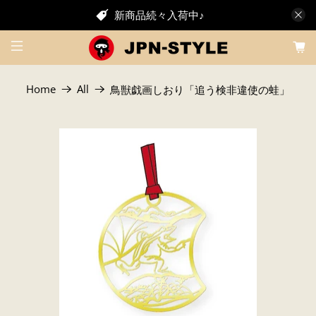
新商品続々入荷中♪
Home
All
鳥獣戯画しおり「追う検非違使の蛙」