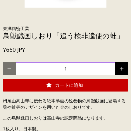
東洋精密工業
鳥獣戯画しおり「追う検非違使の蛙」
¥660 JPY
数量
カートに追加
栂尾山高山寺に伝わる紙本墨画の絵巻物の鳥獣戯画に登場する
兎や蛙等のデザインを用いた金のしおりです。
この鳥獣戯画しおりは高山寺の認定商品になります。
1枚入り。日本製。