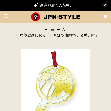
新商品続々入荷中♪
Home
All
鳥獣戯画しおり「うちは型:相撲をとる兎と蛙」