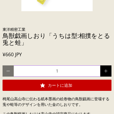
東洋精密工業
鳥獣戯画しおり「うちは型:相撲をとる
兎と蛙」
¥660 JPY
数量
カートに追加
栂尾山高山寺に伝わる紙本墨画の絵巻物の鳥獣戯画に登場する
兎や蛙等のデザインを用いた金のしおりです。
この鳥獣戯画しおりは高山寺の認定商品になります。