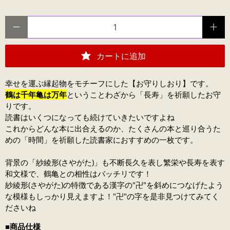
数量
カートに追加
幸せを運ぶ縁起物をモチーフにした【お守りしおり】です。
鶴は千年亀は万年
ということわざから
「長寿」を祈願したお守
りです。
読書はいくつになっても続けていきたいですよね
これからどんな本に出合えるのか、たくさんの本と巡り合うた
めの「時間」を祈願した読書家におすすめの一枚です。
背景の「紗綾形(さやがた)」も不断長久を表し繁栄や長寿を表す
和文様で、鶴亀との相性はバッチリです！
紗綾形(さやがた)の特徴である漢字の"卍"を斜めにつなげたよう
な模様もしっかり見えますよ！"卍"の字を是非見つけてみてく
ださいね
■
商品仕様