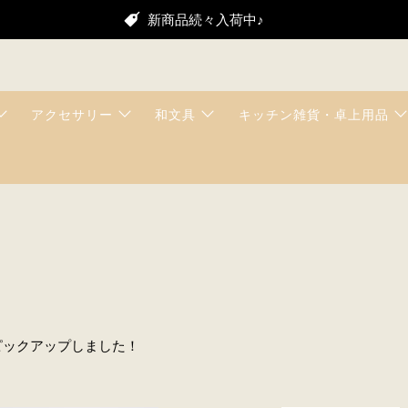
新商品続々入荷中♪
アクセサリー
和文具
キッチン雑貨・卓上用品
をピックアップしました！