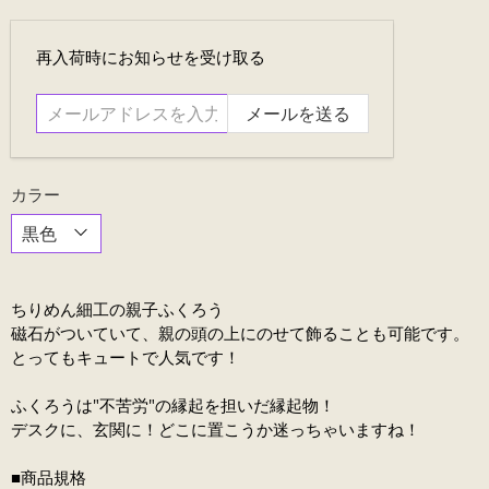
メ
再入荷時にお知らせを受け取る
ー
ル
ア
ド
レ
カラー
ス
を
入
力....
ちりめん細工の親子ふくろう
磁石がついていて、親の頭の上にのせて飾ることも可能です。
とってもキュートで人気です！
ふくろうは"不苦労"の縁起を担いだ縁起物！
デスクに、玄関に！どこに置こうか迷っちゃいますね！
■商品規格