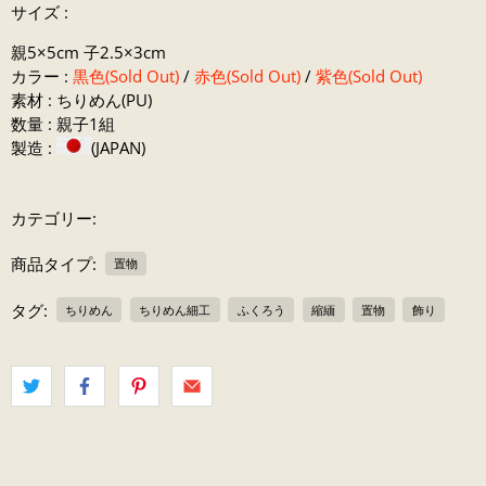
サイズ :
親5×5cm 子2.5×3cm
カラー :
黒色(Sold Out)
/
赤色(Sold Out)
/
紫色(Sold Out)
素材 : ちりめん(PU)
数量 : 親子1組
製造 :
(JAPAN)
カテゴリー:
商品タイプ:
置物
タグ:
ちりめん
ちりめん細工
ふくろう
縮緬
置物
飾り