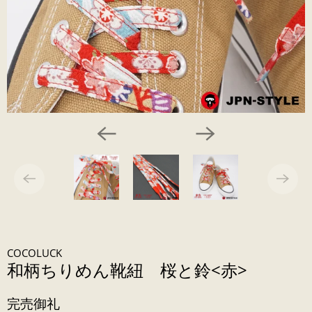
COCOLUCK
和柄ちりめん靴紐 桜と鈴<赤>
完売御礼