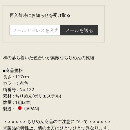
メ
再入荷時にお知らせを受け取る
ー
ル
ア
ド
レ
ス
和の落ち着いた
色合いが素敵なちりめんの靴紐
を
入
■商品規格
力....
長さ : 117cm
カラー : 赤色
柄番号 : No.122
素材 : ちりめん(ポリエステル)
数量 : 1組(2本)
製造 :
(JAPAN)
-x-x-x-x-x-x-ちりめん商品のご注意について-x-x-x-x-x-x-
※製品の特性上、柄の出方はひとつひとつ異なります。