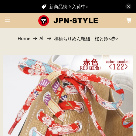
新商品続々入荷中♪
Home
All
和柄ちりめん靴紐 桜と鈴<赤>