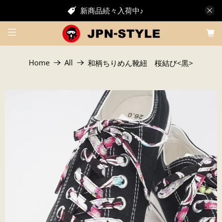
新商品続々入荷中♪
Home
All
和柄ちりめん靴紐 桜結び<黒>