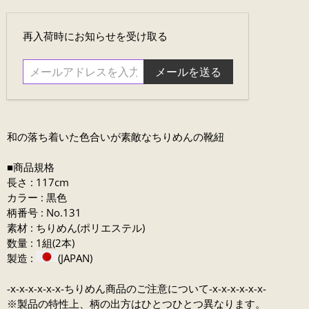
メ
再入荷時にお知らせを受け取る
ー
ル
ア
ド
レ
ス
和の落ち着いた
色合いが素敵なちりめんの靴紐
を
入
■商品規格
力....
長さ : 117cm
カラー : 黒色
柄番号 : No.131
素材 : ちりめん(ポリエステル)
数量 : 1組(2本)
製造 :
(JAPAN)
-x-x-x-x-x-x-ちりめん商品のご注意について-x-x-x-x-x-x-
※製品の特性上、柄の出方はひとつひとつ異なります。