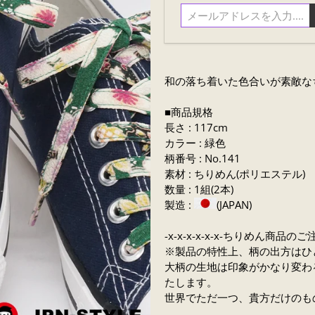
ル
ア
ド
レ
ス
和の落ち着いた
色合いが素敵な
を
入
■商品規格
力....
長さ : 117cm
カラー : 緑色
柄番号 : No.141
素材 : ちりめん(ポリエステル)
数量 : 1組(2本)
製造 :
(JAPAN)
-x-x-x-x-x-x-ちりめん商品のご注
※製品の特性上、柄の出方はひ
大柄の生地は印象がかなり変わ
たします。
世界でただ一つ、貴方だけのも