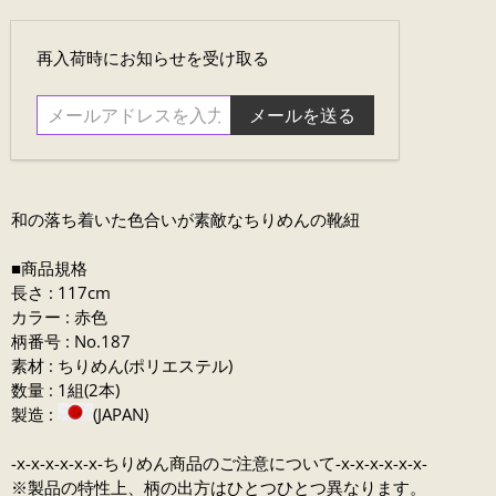
メ
再入荷時にお知らせを受け取る
ー
ル
ア
ド
レ
ス
和の落ち着いた
色合いが素敵なちりめんの靴紐
を
入
■商品規格
力....
長さ : 117cm
カラー : 赤色
柄番号 : No.187
素材 : ちりめん(ポリエステル)
数量 : 1組(2本)
製造 :
(JAPAN)
-x-x-x-x-x-x-ちりめん商品のご注意について-x-x-x-x-x-x-
※製品の特性上、柄の出方はひとつひとつ異なります。