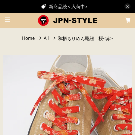
新商品続々入荷中♪
Home
All
和柄ちりめん靴紐 桜<赤>