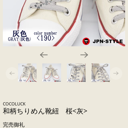
COCOLUCK
和柄ちりめん靴紐 桜<灰>
完売御礼