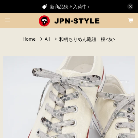
新商品続々入荷中♪
Home
All
和柄ちりめん靴紐 桜<灰>