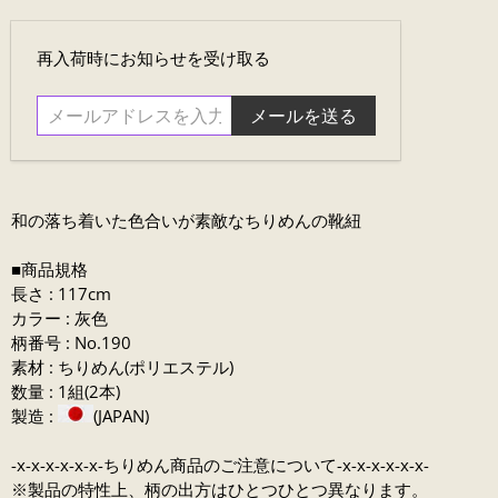
メ
再入荷時にお知らせを受け取る
ー
ル
ア
ド
レ
ス
和の落ち着いた
色合いが素敵なちりめんの靴紐
を
入
■商品規格
力....
長さ : 117cm
カラー : 灰色
柄番号 : No.190
素材 : ちりめん(ポリエステル)
数量 : 1組(2本)
製造 :
(JAPAN)
-x-x-x-x-x-x-ちりめん商品のご注意について-x-x-x-x-x-x-
※製品の特性上、柄の出方はひとつひとつ異なります。