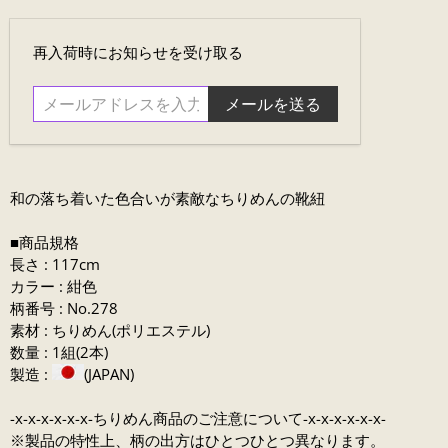
メ
再入荷時にお知らせを受け取る
ー
ル
ア
ド
レ
ス
和の落ち着いた
色合いが素敵なちりめんの靴紐
を
入
■商品規格
力....
長さ : 117cm
カラー : 紺色
柄番号 : No.278
素材 : ちりめん(ポリエステル)
数量 : 1組(2本)
製造 :
(JAPAN)
-x-x-x-x-x-x-ちりめん商品のご注意について-x-x-x-x-x-x-
※製品の特性上、柄の出方はひとつひとつ異なります。