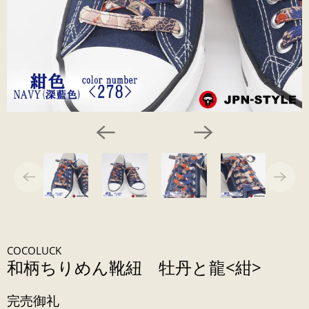
COCOLUCK
和柄ちりめん靴紐 牡丹と龍<紺>
完売御礼