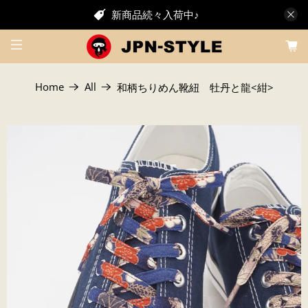
新商品続々入荷中♪
Home
All
和柄ちりめん靴紐 牡丹と龍<紺>