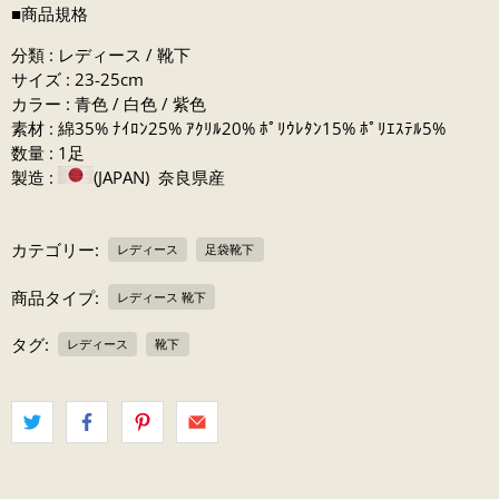
■商品規格
分類 : レディース / 靴下
サイズ :
23-25cm
カラー : 青色 / 白色 / 紫色
素材 :
綿35% ﾅｲﾛﾝ25% ｱｸﾘﾙ20% ﾎﾟﾘｳﾚﾀﾝ15% ﾎﾟﾘｴｽﾃﾙ5%
数量 : 1足
製造 :
(JAPAN) 奈良県産
カテゴリー:
レディース
足袋靴下
商品タイプ:
レディース 靴下
タグ:
レディース
靴下