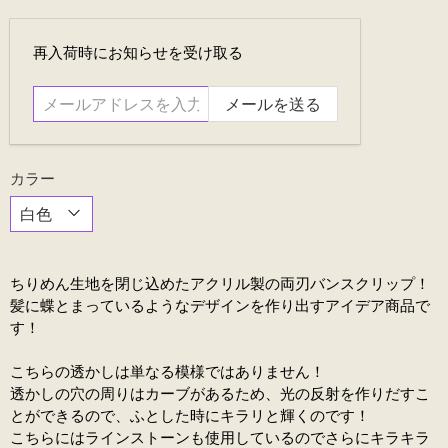
メ
再入荷時にお知らせを受け取る
ー
ル
ア
ド
レ
カラー
ス
を
入
力....
ちりめん生地を閉じ込めたアクリル製の両刃バンスクリップ！
髪に蝶とまっているようなデザインを作り出すアイデア商品で
す！
こちらの透かしは単なる模様ではありません！
透かしの穴の周りはカーブがあるため、光の反射を作りだすこ
とができるので、ふとした時にキラリと輝くのです！
こちらにはラインストーンも使用しているのでさらにキラキラ