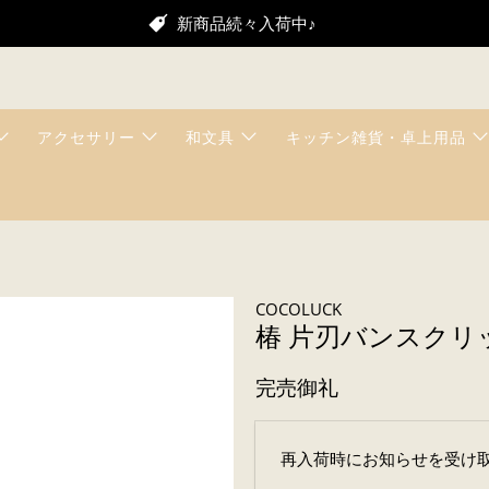
新商品続々入荷中♪
アクセサリー
和文具
キッチン雑貨・卓上用品
COCOLUCK
椿 片刃バンスクリ
完売御礼
メ
再入荷時にお知らせを受け
ー