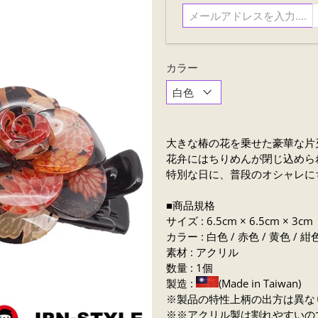
ル
ア
ド
レ
カラー
ス
を
入
力....
大きな椿の花を乗せた豪華な片
花弁にはちりめんが閉じ込めら
特別な日に、普段のオシャレに
■商品規格
サイズ : 6.5cm × 6.5cm × 3cm
カラー : 白色 / 赤色 / 黄色 / 紺
素材 : アクリル
数量 : 1個
製造 :
(Made in Taiwan)
※製品の特性上柄の出方は異な
※※アクリル製は割れやすいの