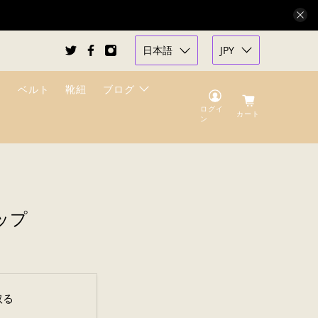
日本語
JPY
ベルト
靴紐
ブログ
ログイ
カート
ン
ップ
取る