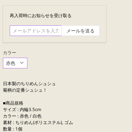
メ
再入荷時にお知らせを受け取る
ー
ル
ア
ド
レ
カラー
ス
を
入
力....
日本製のちりめんシュシュ
菊柄の定番シュシュ！
■商品規格
サイズ : 内輪3.5cm
カラー : 赤色 / 白色
素材 : ちりめん(ポリエステル), ゴム
数量 : 1個