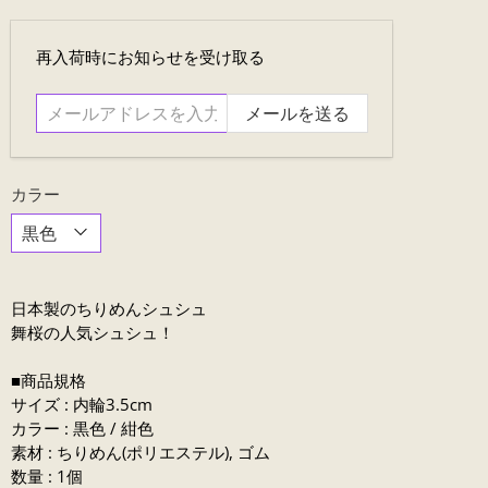
メ
再入荷時にお知らせを受け取る
ー
ル
ア
ド
レ
カラー
ス
を
入
力....
日本製のちりめんシュシュ
舞桜の人気シュシュ！
■商品規格
サイズ : 内輪3.5cm
カラー : 黒色 / 紺色
素材 : ちりめん(ポリエステル), ゴム
数量 : 1個