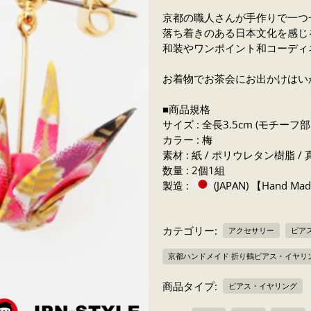
京都の職人さんが
手作りで一つ
落ち着きのある日本文化を感じ
和装やワンポイント和コーディ
お着物でお茶会にお出かけはい
■商品規格
サイズ : 全長3.5cm (モチーフ部 
カラー : 梅
素材 : 紙 / ポリウレタン樹脂 / 
数量 : 2個1組
製造 :
(JAPAN) 【Hand Ma
カテゴリー:
アクセサリー
ピア
京都ハンドメイド 折り鶴ピアス・イヤリ
商品タイプ:
ピアス・イヤリング