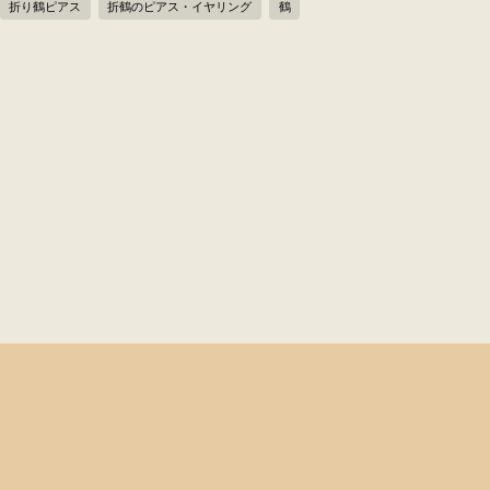
折り鶴ピアス
折鶴のピアス・イヤリング
鶴