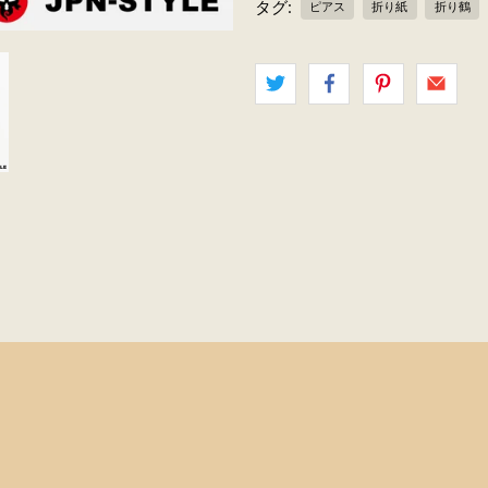
タグ:
ピアス
折り紙
折り鶴