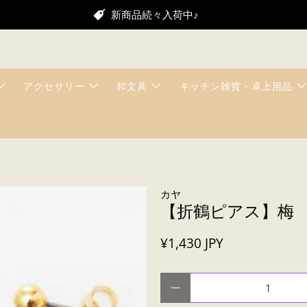
新商品続々入荷中♪
アクセサリー
和文具
キッチン雑貨・卓上用品
カヤ
【折鶴ピアス】梅
¥1,430 JPY
数量