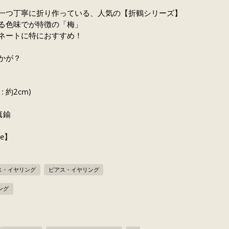
一つ丁寧に折り作っている、人気の【折鶴シリーズ】
る色味でが特徴の「梅」
ネートに特におすすめ！
かが？
: 約2cm)
真鍮
de】
ス・イヤリング
ピアス・イヤリング
ング