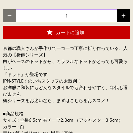
数量
カートに追加
京都の職人さんが
手作りで一つ一つ丁寧に折り作っている、人
気の【折鶴シリーズ】
白がベースのドットがら、カラフルなドットがとっても可愛ら
しい
「ドット」が登場です
JPN-STYLEくのいちスタッフの太鼓判！
お洋服に和装にもどんなスタイルでも合わせやすく、年代も選
びません
鶴シリーズをお迷いなら、まずはこちらをおススメ！
■商品規格
サイズ : 全長6.5cm モチーフ2.8cm （アジャスター3.5cm）
カラー : 白
素材 : 紙 / ポリウレタン樹脂 / 真鍮