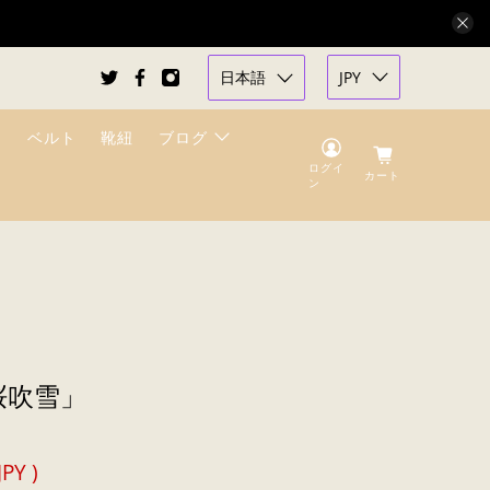
日本語
JPY
ベルト
靴紐
ブログ
ログイ
カート
ン
桜吹雪」
JPY
)