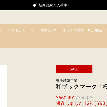
新商品続々入荷中♪
アクセサリー
和文具
キッチン雑貨・卓上用品
SALE
東洋精密工業
和ブックマーク「
¥660 JPY
¥750 JPY
保存しました 12% (
¥90 