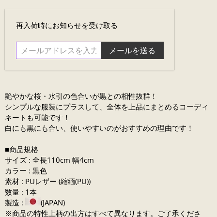
メ
再入荷時にお知らせを受け取る
ー
ル
ア
ド
レ
ス
艶やかな桜・水引の色合いが黒との相性抜群！
を
シンプルな服装にプラスして、全体を上品にまとめるコーディ
入
ネートも可能です！
力....
白にも黒にも合い、使いやすいのがおすすめの理由です！
■商品規格
サイズ : 全長110cm 幅4cm
カラー : 黒色
素材 : PUレザー (縮緬(PU))
数量 : 1本
製造 :
(JAPAN)
※商品の特性上柄の出方はすべて異なります。ご了承くださ