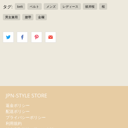
タグ:
belt
ベルト
メンズ
レディース
彼岸桜
桜
男女兼用
腰帶
金襴
JPN-STYLE STORE
返金ポリシー
配送ポリシー
プライバシーポリシー
利用規約