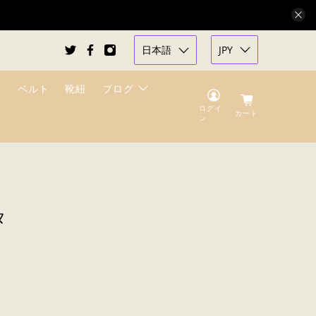
日本語
JPY
ベルト
靴紐
ブログ
ログイ
カート
ン
タ