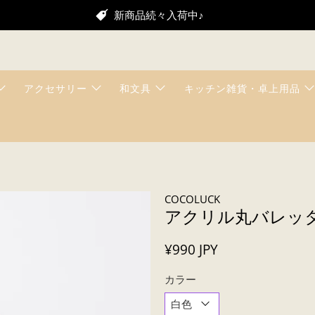
新商品続々入荷中♪
アクセサリー
和文具
キッチン雑貨・卓上用品
COCOLUCK
アクリル丸バレッ
¥990 JPY
カラー